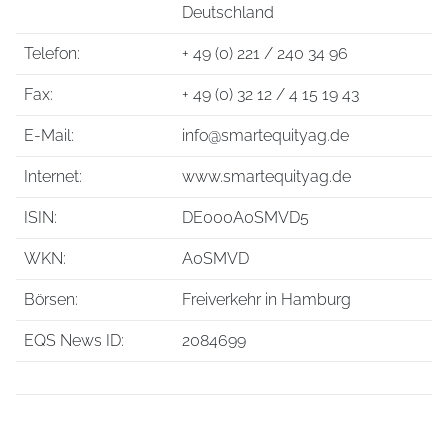
Deutschland
Telefon:
+ 49 (0) 221 / 240 34 96
Fax:
+ 49 (0) 32 12 / 4 15 19 43
E-Mail:
info@smartequityag.de
Internet:
www.smartequityag.de
ISIN:
DE000A0SMVD5
WKN:
A0SMVD
Börsen:
Freiverkehr in Hamburg
EQS News ID:
2084699