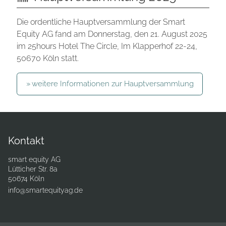
Die ordentliche Hauptversammlung der Smart
Equity AG fand am Donnerstag, den 21. August 2025
im 25hours Hotel The Circle, Im Klapperhof 22-24,
50670 Köln statt.
weitere Informationen zur Hauptversammlung
Kontakt
smart equity AG
Lütticher Str. 8a
50674 Köln
info@smartequityag.de